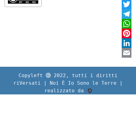
Faceb
Twitte
Teleg
Whats
Pinter
Linke
Email
Copyleft
2022, tutti i diritti
riVersati | Noi È Io Sono le Terre |
realizzato da