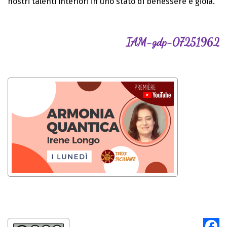
nostri talenti interiori in uno stato di benessere e gioia.
IAM-gdp-07251962