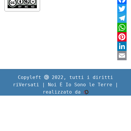
Faceb
Twitte
Teleg
Whats
Pinter
Linke
Email
Copyleft
2022, tutti i diritti
riVersati | Noi È Io Sono le Terre |
realizzato da