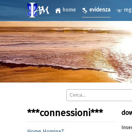
home
evidenza
reg
***connessioni***
do
Inser
Home HomineT