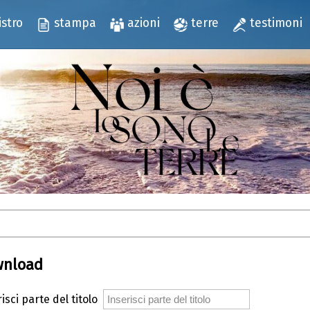
istro
stampa
azioni
terre
testimoni
wnload
isci parte del titolo