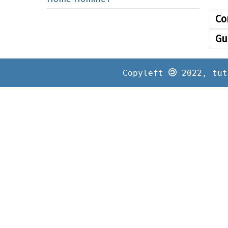
Co
Gu
Copyleft
2022, tut