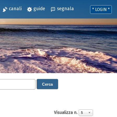
canali
guide
segnala
* LOGIN *
Cerca
Visualizza n.
5