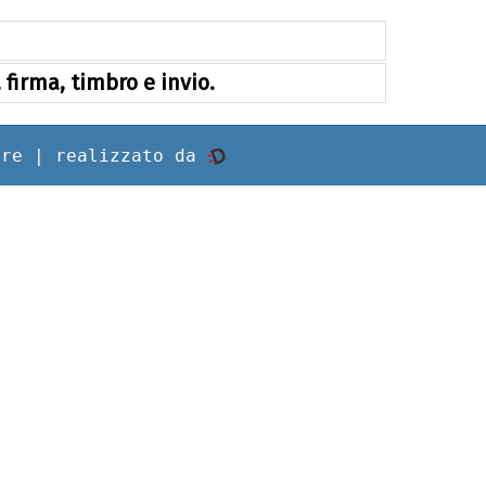
firma, timbro e invio.
rre |
realizzato da