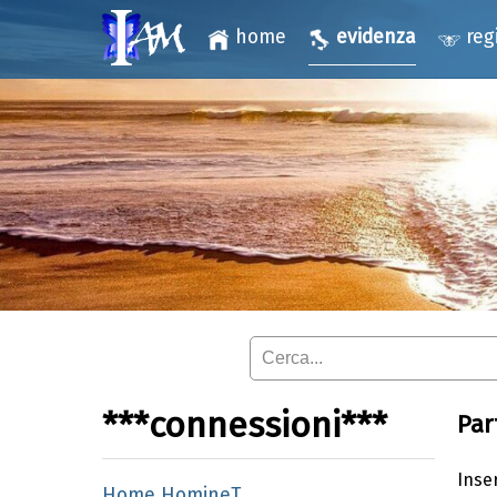
home
evidenza
reg
***connessioni***
Par
Inser
Home HomineT