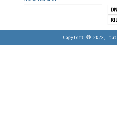
DN
RI
Copyleft
2022, tut