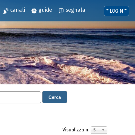
canali
guide
segnala
* LOGIN *
Cerca
Visualizza n.
5