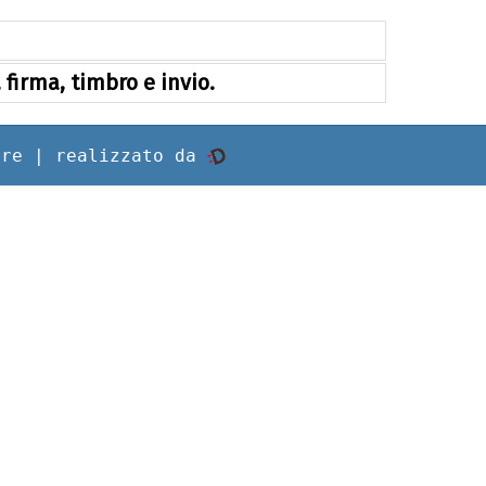
firma, timbro e invio.
rre |
realizzato da