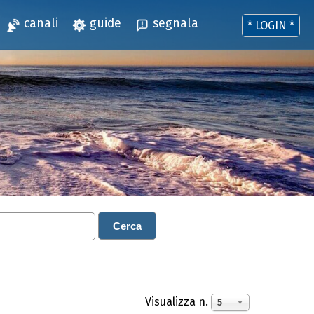
canali
guide
segnala
* LOGIN *
Cerca
Visualizza n.
5