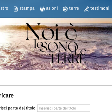
istro
stampa
azioni
terre
testimoni
ricare
isci parte del titolo