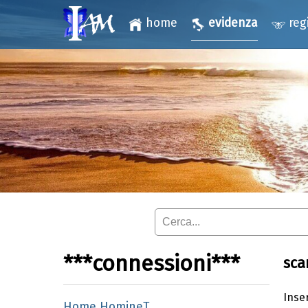
home
evidenza
reg
***connessioni***
sca
Inser
Home HomineT