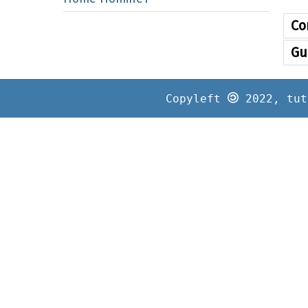
Co
Gu
Copyleft
2022, tut