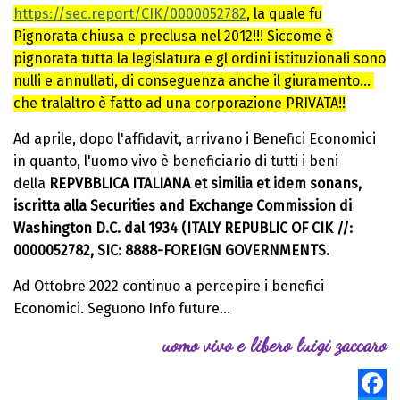
https://sec.report/CIK/0000052782
, la quale fu
Pignorata chiusa e preclusa nel 2012!!! Siccome è
pignorata tutta la legislatura e gl ordini istituzionali sono
nulli e annullati, di conseguenza anche il giuramento...
che tralaltro è fatto ad una corporazione PRIVATA!!
Ad aprile, dopo l'affidavit, arrivano i Benefici Economici
in quanto, l'uomo vivo è beneficiario di tutti i beni
della
REPVBBLICA ITALIANA et similia et idem sonans,
iscritta alla Securities and Exchange Commission di
Washington D.C. dal 1934 (ITALY REPUBLIC OF CIK //:
0000052782, SIC: 8888-FOREIGN GOVERNMENTS.
Ad Ottobre 2022 continuo a percepire i benefici
Economici. Seguono Info future...
uomo vivo e libero luigi zaccaro