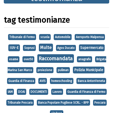
tag testimonianze
Tribunale di Fermo
scuola
Automobile
Aeroporto Malpensa
Multe
IUV-E
Supermercato
Soprusi
Agos Ducato
Raccomandata
esame
over50
anagrafe
Brigata
Polizia Municipale
Marina San Marco
proiezione
pullman
Guardia di Finanza
AVIS
homeschooling
Banca AntonVeneta
IAM
DOAI
DOCUMENTI
Lavoro
Guardia di Finanza di Fermo
Tribunale Pescara
Banca Popolare Pugliese SCRL. - BPP
Pescara