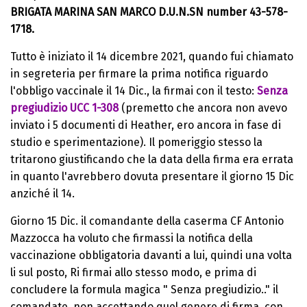
BRIGATA MARINA SAN MARCO D.U.N.SN number 43-578-
1718.
Tutto è iniziato il 14 dicembre 2021, quando fui chiamato
in segreteria per firmare la prima notifica riguardo
l'obbligo vaccinale il 14 Dic., la firmai con il testo:
Senza
pregiudizio UCC 1-308
(premetto che ancora non avevo
inviato i 5 documenti di Heather, ero ancora in fase di
studio e sperimentazione). Il pomeriggio stesso la
tritarono giustificando che la data della firma era errata
in quanto l'avrebbero dovuta presentare il giorno 15 Dic
anziché il 14.
Giorno 15 Dic. il comandante della caserma CF Antonio
Mazzocca ha voluto che firmassi la notifica della
vaccinazione obbligatoria davanti a lui, quindi una volta
li sul posto, Ri firmai allo stesso modo, e prima di
concludere la formula magica " Senza pregiudizio.." il
comandate, non accettando quel genere di firma, con