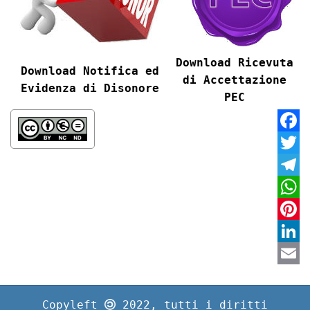
Download
Ricevuta
Download Notifica ed
di Accettazione
Evidenza di Disonore
PEC
Faceb
Twitte
Teleg
Whats
Pinter
Linke
Email
Copyleft
2022, tutti i diritti