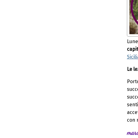
Lune
capit
Sicil
Le le
Porto
succe
succ
senti
acce
con 
marc