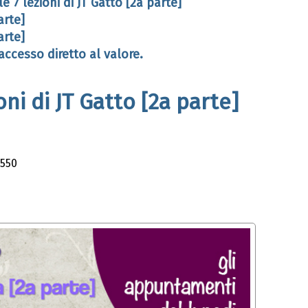
e 7 lezioni di JT Gatto [2a parte]
arte]
arte]
ccesso diretto al valore.
oni di JT Gatto [2a parte]
 550