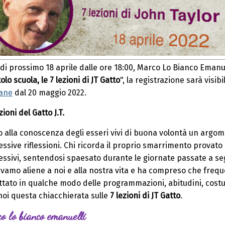
di prossimo 18 aprile dalle ore 18:00, Marco Lo Bianco Emanue
olo scuola, le 7 lezioni di JT Gatto
", la registrazione sarà visi
iane
dal 20 maggio 2022.
zioni del Gatto J.T.
 alla conoscenza degli esseri vivi di buona volontà un argomen
ssive riflessioni. Chi ricorda il proprio smarrimento provato 
essivi, sentendosi spaesato durante le giornate passate a se
vamo aliene a noi e alla nostra vita e ha compreso che frequen
ttato in qualche modo delle programmazioni, abitudini, cost
noi questa chiacchierata sulle
7 lezioni di JT Gatto
.
o lo bianco emanuelli