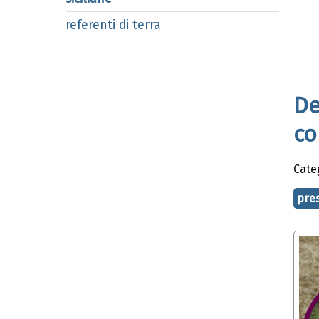
referenti di terra
De
co
Cate
pre