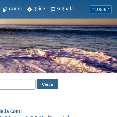
canali
guide
segnala
* LOGIN *
Cerca
ella Conti