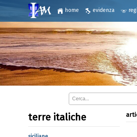
home
evidenza
reg
arti
terre italiche
siciliane