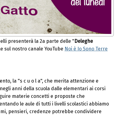
lli presenterà la 2a parte delle "
Deleghe
bile sul nostro canale YouTube
Noi è Io Sono Terre
to, la "s c u o l a", che merita attenzione e
negli anni della scuola dalle elementari ai corsi
guire materie concetti e proposte che
tando le aule di tutti i livelli scolastici abbiamo
umi, pensieri, credenze potrebbe condividere