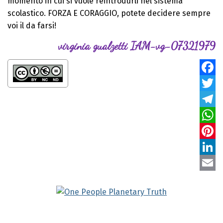
momento in cui si vuole reintrodurli nel sistema
scolastico. FORZA E CORAGGIO, potete decidere sempre
voi il da farsi!
virginia gualzetti IAM-vg-07321979
Faceb
Twitte
Teleg
Whats
Pinter
Linke
Email