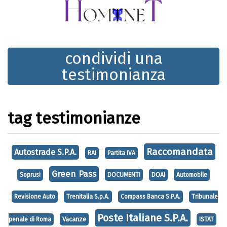
condividi una
testimonianza
tag testimonianze
Raccomandata
Autostrade S.P.A.
RAI
Partita IVA
Green Pass
Soprusi
DOCUMENTI
DOAI
Automobile
Revisione Auto
Trenitalia S.p.A.
Compass Banca S.P.A.
Tribunale
Poste Italiane S.P.A.
Vacanze
penale di Roma
ISTAT