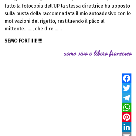
fatto la fotocopia dell'UP la stessa direttrice ha apposto
sulla busta della raccomnadata il mio autoadesivo con le
motivazioni del rigetto, restituendo il plico al
mittente......., che dire ......
SEMO FORTIIII!!!!!
uomo vivo e libero francesco
Faceb
Twitte
Teleg
Whats
Pinter