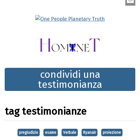
Linke
Email
condividi una
testimonianza
tag testimonianze
pregiudizio
esame
Verbale
Ryanair
proiezione