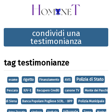
condividi una
testimonianza
tag testimonianze
Polizia di Stato
rigetto
esame
Finanziamento
AVIS
IUV-E
Pescara
Recupero Crediti
canone TV
Monte dei Paschi
Polizia Municipale
di Siena
Banca Popolare Pugliese SCRL. - BPP
tribunale