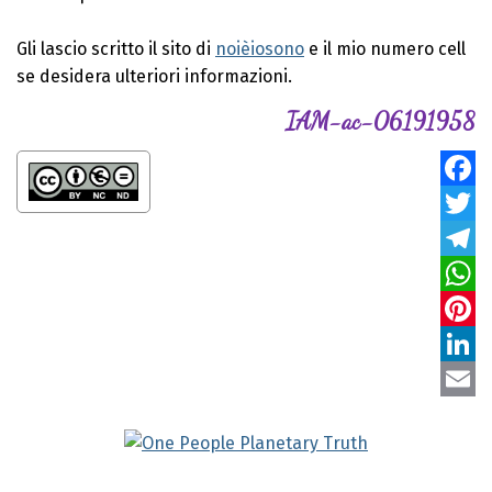
Gli lascio scritto il sito di
noièiosono
e il mio numero cell
se desidera ulteriori informazioni.
IAM-ac-06191958
Faceb
Twitte
Teleg
Whats
Pinter
Linke
Email