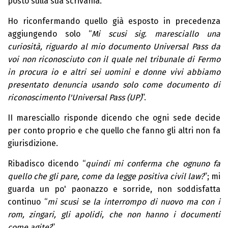
posto sulla sua scrivania.
Ho riconfermando quello già esposto in precedenza
aggiungendo solo “
Mi scusi sig. maresciallo una
curiosità, riguardo al mio documento Universal Pass da
voi non riconosciuto con il quale nel tribunale di
F
ermo
in procura io e altri sei uomini e donne vivi abbiamo
presentato denuncia usando solo come documento di
riconoscimento l'Universal Pass (UP)
”.
II maresciallo risponde dicendo che ogni sede decide
per conto proprio e che quello che fanno gli altri non fa
giurisdizione.
Ribadisco dicendo “
quindi mi conferma che ognuno fa
quello che gli pare, come da legge positiva civil law?
”; mi
guarda un po' paonazzo e sorride, non soddisfatta
continuo “
mi scusi se
l
a interrompo di nuovo ma con i
rom, zingari, gli apolidi, che non hanno i documenti
come agite?
”