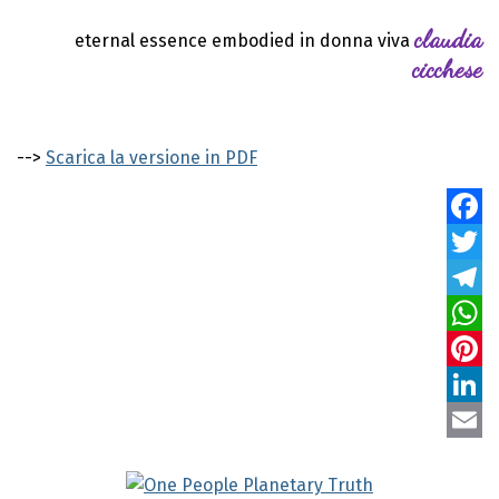
claudia
eternal essence embodied in donna viva
cicchese
-->
Scarica la versione in PDF
Faceb
Twitte
Teleg
Whats
Pinter
Linke
Email