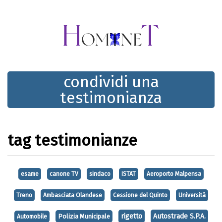
condividi una
testimonianza
tag testimonianze
esame
canone TV
sindaco
ISTAT
Aeroporto Malpensa
Treno
Ambasciata Olandese
Cessione del Quinto
Università
rigetto
Autostrade S.P.A.
Polizia Municipale
Automobile